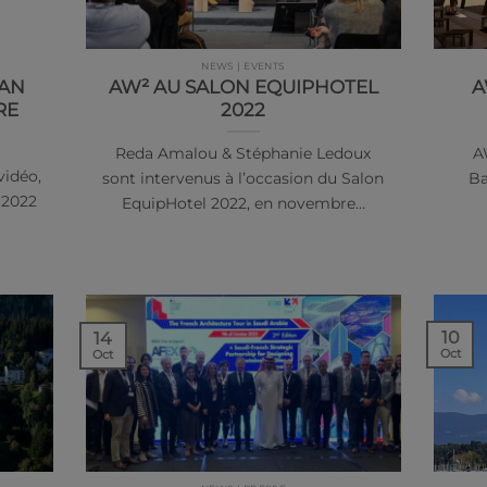
NEWS | EVENTS
YAN
AW² AU SALON EQUIPHOTEL
A
RE
2022
Reda Amalou & Stéphanie Ledoux
A
vidéo,
sont intervenus à l’occasion du Salon
Ba
 2022
EquipHotel 2022, en novembre…
10
14
Oct
Oct