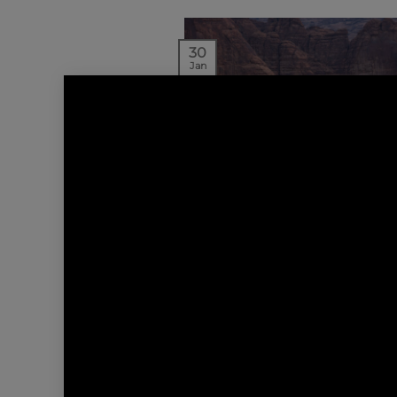
30
Jan
NEWS | PROJETS
DÉCOUVREZ BANYAN T
ALULA CONÇU PAR AW
Le resort propose 47 nouvelles s
sous tente, chacune comportan
à trois chambres. Les…