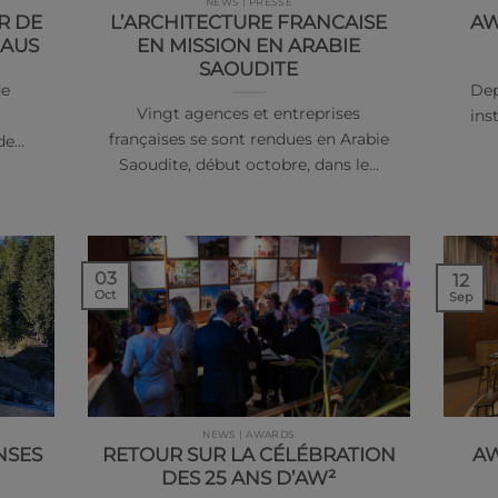
NEWS | PRESSE
R DE
L’ARCHITECTURE FRANCAISE
AW
HAUS
EN MISSION EN ARABIE
SAOUDITE
de
Dep
Vingt agences et entreprises
ins
françaises se sont rendues en Arabie
 de…
Saoudite, début octobre, dans le…
03
12
Oct
Sep
NEWS | AWARDS
NSES
RETOUR SUR LA CÉLÉBRATION
AW
DES 25 ANS D’AW²