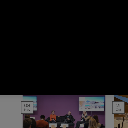
21
23
Déc
Nov
NEWS | PROJETS
RETOUR SUR LES MOMENTS
CON
FORTS D’AW² EN 2022
oux,
Alors que 2022 touche à sa fin,
Si
vous
revenons sur les principaux
exce
! Que
événements marquants de l’année…
08
21
Nov
Oct