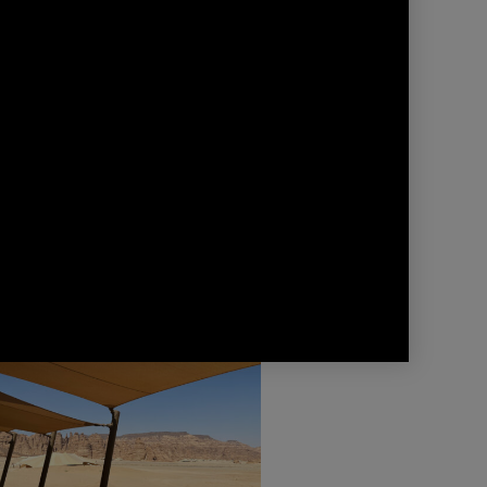
NEWS | PROJETS
CEPT DESIGN EN COURS :
ARCTIC ONE
tué à Saint Moritz, légèrement
ntré à flanc de montagne, Arctic
One offre une vue…