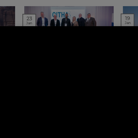
19
23
Jan
Jan
NEWS | EVENTS
REE
STÉPHANIE LEDOUX
BA
²
PRÉSENTE AU CITHA EN CÔTE
DAN
D’IVOIRE
uites
Le 
Organisée le 17 janvier dernier à
t une
A
Abidjan, la 3e édition de la Conférence
sur l’Investissement…