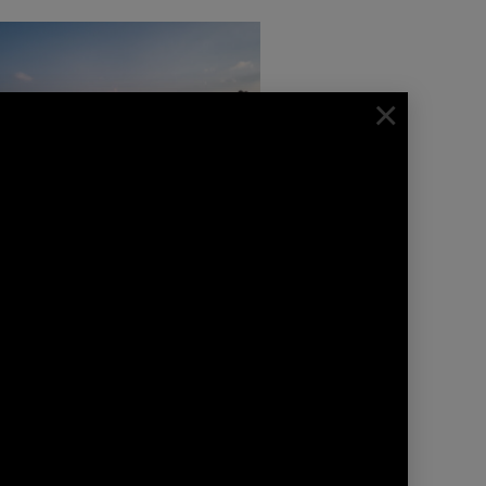
×
NEWS | PRESSE
NYAN TREE ALULA PUBLIÉ
S BILLIONAIRE MAGAZINE
complexe hôtelier Banyan Tree
lUla est publié dans le dernier
numéro de Billionaire