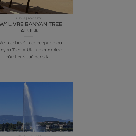
NEWS | PROJETS
W² LIVRE BANYAN TREE
ALULA
W² a achevé la conception du
nyan Tree AlUla, un complexe
hôtelier situé dans la…