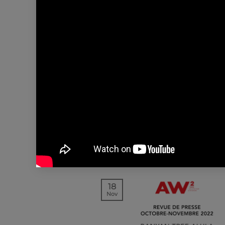
01
Jan
NEWS | EVENTS
BONNE ANNÉ 2023 !
Reda Amalou & Stéphanie Led
ainsi que toute l’équipe AW² 
souhaitent une heureuse année
2023…
18
Nov