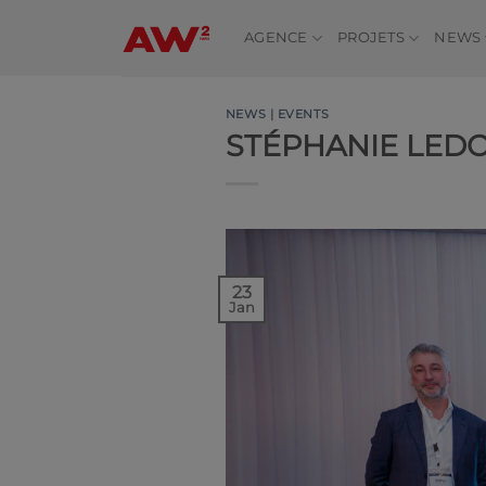
Passer
au
AGENCE
PROJETS
NEWS
contenu
NEWS | EVENTS
STÉPHANIE LEDO
23
Jan