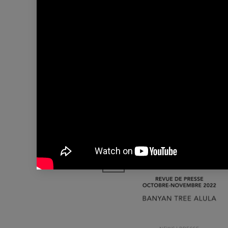
NEWS | EVENTS
BONNE ANNÉ 2023 !
Reda Amalou & Stéphanie Led
ainsi que toute l’équipe AW² 
souhaitent une heureuse année
2023…
18
Nov