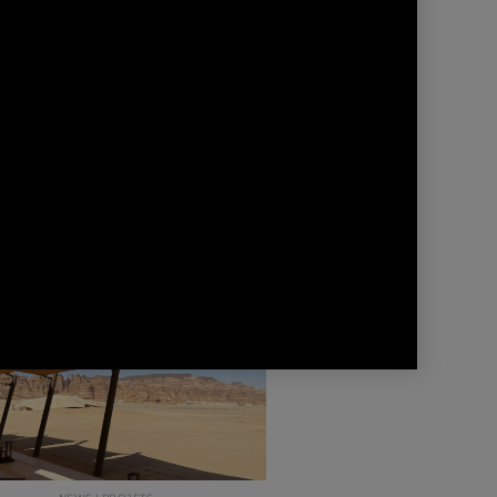
NEWS | PROJETS
CEPT DESIGN EN COURS :
ARCTIC ONE
tué à Saint Moritz, légèrement
ntré à flanc de montagne, Arctic
One offre une vue…