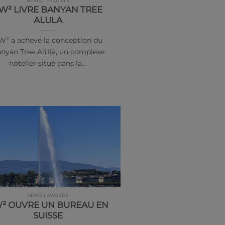
NEWS | PROJETS
W² LIVRE BANYAN TREE
ALULA
W² a achevé la conception du
nyan Tree AlUla, un complexe
hôtelier situé dans la…
NEWS | AWARDS
² OUVRE UN BUREAU EN
SUISSE