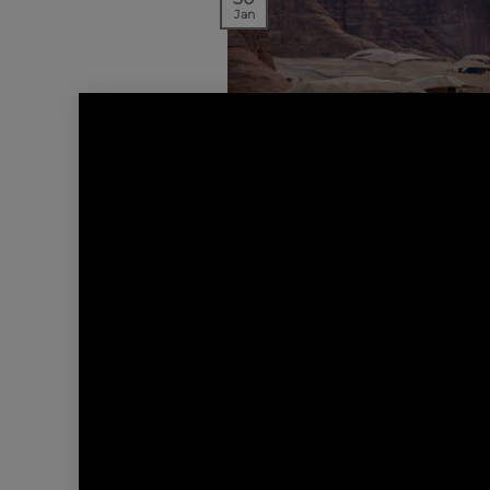
Jan
NEWS | PROJETS
DÉCOUVREZ BANYAN T
ALULA CONÇU PAR AW
Le resort propose 47 nouvelles s
sous tente, chacune comportan
à trois chambres. Les…
01
Jan