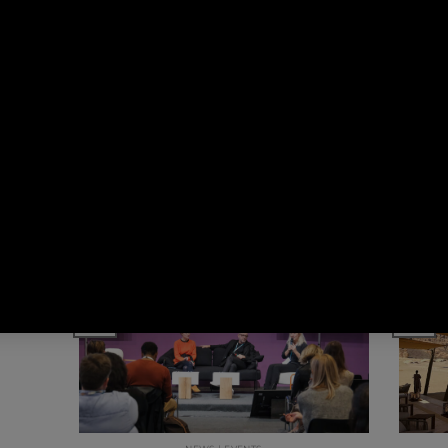
NEWS | PROJETS
RETOUR SUR LES MOMENTS
CON
FORTS D’AW² EN 2022
oux,
Alors que 2022 touche à sa fin,
Si
vous
revenons sur les principaux
exce
! Que
événements marquants de l’année…
08
21
Nov
Oct