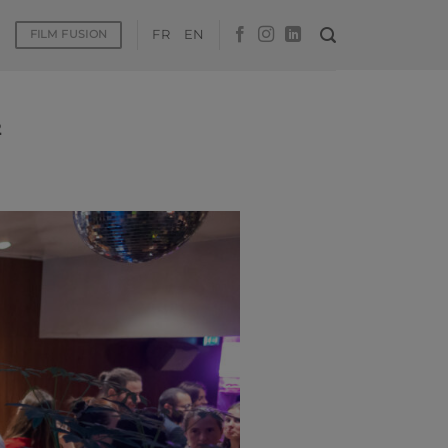
FR
EN
FILM FUSION
²