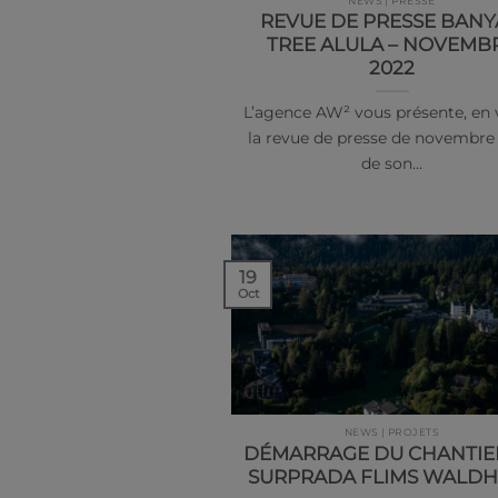
NEWS | PRESSE
REVUE DE PRESSE BAN
TREE ALULA – NOVEMB
2022
L’agence AW² vous présente, en 
la revue de presse de novembre
de son…
19
Oct
NEWS | PROJETS
DÉMARRAGE DU CHANTIE
SURPRADA FLIMS WALD