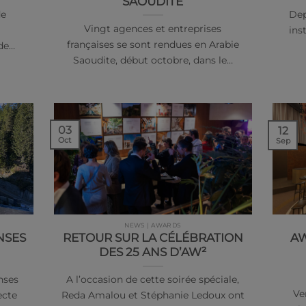
SAOUDITE
de
Dep
Vingt agences et entreprises
ins
françaises se sont rendues en Arabie
 de…
Saoudite, début octobre, dans le…
03
12
Oct
Sep
NEWS | AWARDS
NSES
RETOUR SUR LA CÉLÉBRATION
AW
DES 25 ANS D’AW²
nses
A l’occasion de cette soirée spéciale,
Ve
ecte
Reda Amalou et Stéphanie Ledoux ont