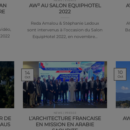
NEWS | EVENTS
YAN
AW² AU SALON EQUIPHOTEL
A
RE
2022
Reda Amalou & Stéphanie Ledoux
A
vidéo,
sont intervenus à l’occasion du Salon
Ba
 2022
EquipHotel 2022, en novembre…
10
14
Oct
Oct
NEWS | PRESSE
R DE
L’ARCHITECTURE FRANCAISE
AW
HAUS
EN MISSION EN ARABIE