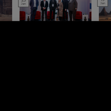
23
Jan
Jan
NEWS | EVENTS
REE
STÉPHANIE LEDOUX
BA
²
PRÉSENTE AU CITHA EN CÔTE
DAN
D’IVOIRE
uites
Le 
Organisée le 17 janvier dernier à
t une
A
Abidjan, la 3e édition de la Conférence
sur l’Investissement…
21
23
Déc
Nov