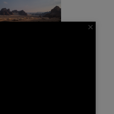
×
NEWS | PRESSE
NYAN TREE ALULA PUBLIÉ
S BILLIONAIRE MAGAZINE
complexe hôtelier Banyan Tree
lUla est publié dans le dernier
numéro de Billionaire