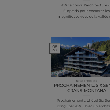
AW² a conçu l’architecture 
Surprada pour encadrer les
magnifiques vues de la vallée
05
Oct
NEWS | PROJETS
PROCHAINEMENT… SIX SE
CRANS-MONTANA
Prochainement… L’hôtel Six Se
conçu par AW², avec un archit