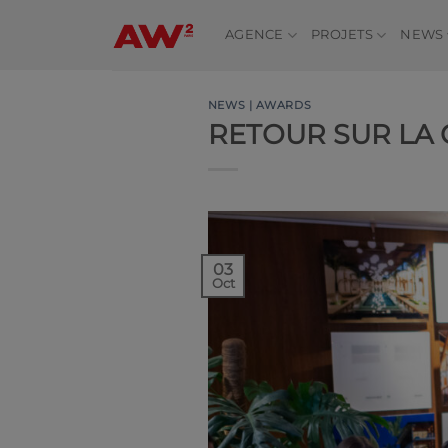
Passer
au
AGENCE
PROJETS
NEWS
contenu
NEWS | AWARDS
RETOUR SUR LA 
03
Oct