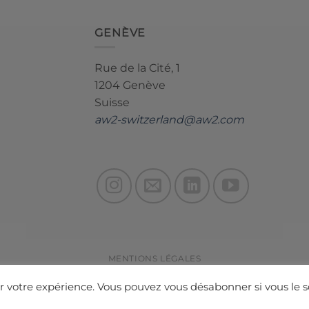
GENÈVE
Rue de la Cité, 1
1204 Genève
Suisse
aw2-switzerland@aw2.com
MENTIONS LÉGALES
© 2026 AW² | Architecture Workshop
er votre expérience. Vous pouvez vous désabonner si vous le s