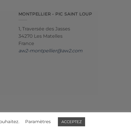
MONTPELLIER - PIC SAINT LOUP
1, Traversée des Jasses
34270 Les Matelles
France
aw2-montpellier@aw2.com
ouhaitez.
Paramètres
ACCEPTEZ