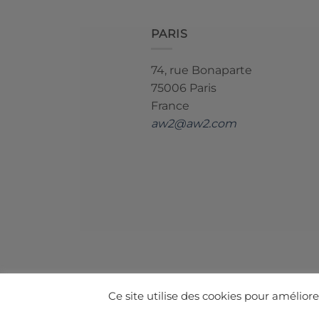
PARIS
74, rue Bonaparte
75006 Paris
France
aw2@aw2.com
Ce site utilise des cookies pour amélior