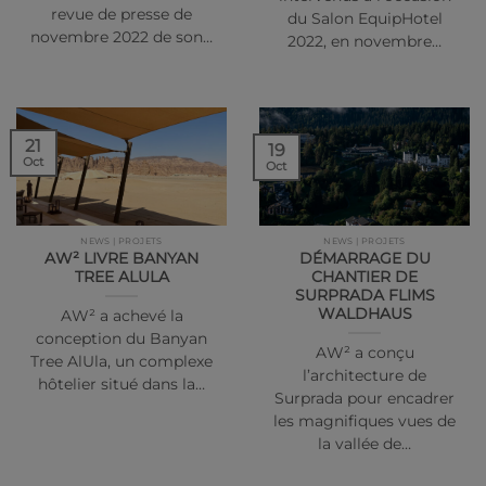
revue de presse de
du Salon EquipHotel
novembre 2022 de son…
2022, en novembre…
21
19
Oct
Oct
NEWS | PROJETS
NEWS | PROJETS
AW² LIVRE BANYAN
DÉMARRAGE DU
TREE ALULA
CHANTIER DE
SURPRADA FLIMS
WALDHAUS
AW² a achevé la
conception du Banyan
AW² a conçu
Tree AlUla, un complexe
l’architecture de
hôtelier situé dans la…
Surprada pour encadrer
les magnifiques vues de
la vallée de…