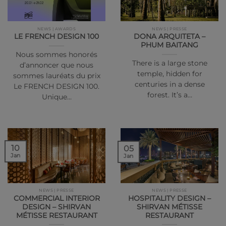
NEWS | AWARDS
NEWS | PRESSE
LE FRENCH DESIGN 100
DONA ARQUITETA –
PHUM BAITANG
Nous sommes honorés
There is a large stone
d’annoncer que nous
temple, hidden for
sommes lauréats du prix
centuries in a dense
Le FRENCH DESIGN 100.
forest. It’s a…
Unique…
10
05
Jan
Jan
NEWS | PRESSE
NEWS | PRESSE
COMMERCIAL INTERIOR
HOSPITALITY DESIGN –
DESIGN – SHIRVAN
SHIRVAN MÉTISSE
MÉTISSE RESTAURANT
RESTAURANT