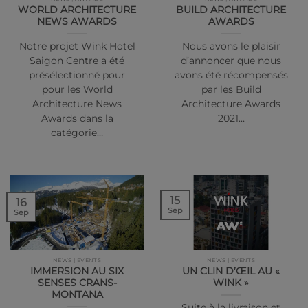
WORLD ARCHITECTURE
BUILD ARCHITECTURE
NEWS AWARDS
AWARDS
Notre projet Wink Hotel
Nous avons le plaisir
Saigon Centre a été
d’annoncer que nous
présélectionné pour
avons été récompensés
pour les World
par les Build
Architecture News
Architecture Awards
Awards dans la
2021…
catégorie…
15
16
Sep
Sep
NEWS | EVENTS
NEWS | EVENTS
IMMERSION AU SIX
UN CLIN D’ŒIL AU «
SENSES CRANS-
WINK »
MONTANA
Suite à la livraison et