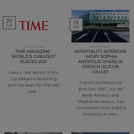
20
13
Juil
Juil
NEWS | PRESSE
NEWS | PRESSE
TIME MAGAZINE :
HOSPITALITY INTERIORS
WORLD’S GREATEST
: MOXY SOPHIA
PLACES 2021
ANTIPOLIS OPENS IN
FRENCH SILICON
VALLEY
Luxury real estate in the
Caribbean is booming
French architectural
and has been for the last
practice, AW², run by
year…
Reda Amalou and
Stéphanie Ledoux, has
completed Moxy Sophia
Antipolis, a new…