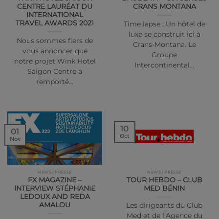
CENTRE LAURÉAT DU
CRANS MONTANA
INTERNATIONAL
TRAVEL AWARDS 2021
Time lapse : Un hôtel de
luxe se construit ici à
Nous sommes fiers de
Crans-Montana. Le
vous annoncer que
Groupe
notre projet Wink Hotel
Intercontinental…
Saigon Centre a
remporté…
10
01
Oct
Nov
NEWS | PRESSE
NEWS | PRESSE
FX MAGAZINE –
TOUR HEBDO – CLUB
INTERVIEW STÉPHANIE
MED BÉNIN
LEDOUX AND REDA
AMALOU
Les dirigeants du Club
Med et de l’Agence du