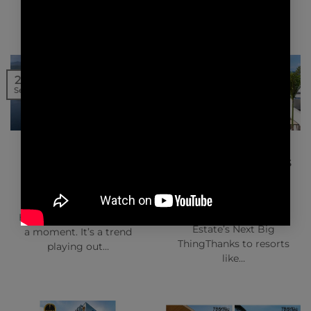
sea dips…
20
20
Sep
Sep
NEWS | PRESSE
NEWS | PRESSE
ARTFUL LIVING –
ARCHITECTURAL
KASIIYA PAPAGAYO
DIGEST – SILVERSANDS
GRENADA
The World’s Top 5
Why the Tiny Island of
Biophilic Design
Grenada Is Luxury Real
Hotels.Plants are having
Estate’s Next Big
a moment. It’s a trend
ThingThanks to resorts
playing out…
like…