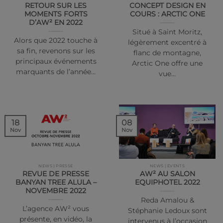
RETOUR SUR LES
CONCEPT DESIGN EN
MOMENTS FORTS
COURS : ARCTIC ONE
D’AW² EN 2022
Situé à Saint Moritz,
Alors que 2022 touche à
légèrement excentré à
sa fin, revenons sur les
flanc de montagne,
principaux événements
Arctic One offre une
marquants de l’année…
vue…
18
08
Nov
Nov
NEWS | PRESSE
NEWS | EVENTS
REVUE DE PRESSE
AW² AU SALON
BANYAN TREE ALULA –
EQUIPHOTEL 2022
NOVEMBRE 2022
Reda Amalou &
L’agence AW² vous
Stéphanie Ledoux sont
présente, en vidéo, la
intervenus à l’occasion