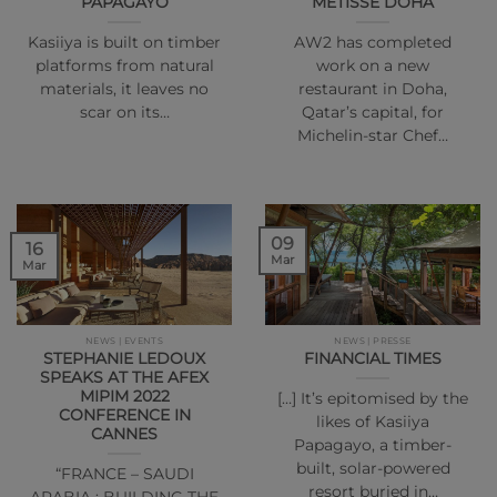
PAPAGAYO
MÉTISSE DOHA
Kasiiya is built on timber
AW2 has completed
platforms from natural
work on a new
materials, it leaves no
restaurant in Doha,
scar on its…
Qatar’s capital, for
Michelin-star Chef…
09
16
Mar
Mar
NEWS | EVENTS
NEWS | PRESSE
STEPHANIE LEDOUX
FINANCIAL TIMES
SPEAKS AT THE AFEX
MIPIM 2022
[…] It’s epitomised by the
CONFERENCE IN
likes of Kasiiya
CANNES
Papagayo, a timber-
built, solar-powered
“FRANCE – SAUDI
resort buried in…
ARABIA : BUILDING THE