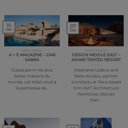
10
07
Déc
Déc
NEWS | PRESSE
NEWS | PRESSE
A + E MAGAZINE – DAR
DESIGN MIDDLE EAST –
SABRA
ASHAR TENTED RESORT
Classé parmi les plus
Stéphanie Ledoux and
belles maisons du
Reda Amalou, partner
monde, cet hôtel situé à
architects at Paris-based
la palmeraie de…
firm AW² Architecture
Workshop, discuss
their…