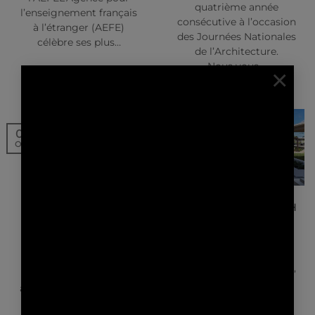
quatrième année
l’enseignement français
consécutive à l’occasion
à l’étranger (AEFE)
des Journées Nationales
célèbre ses plus…
de l’Architecture.
Nous vous…
×
01
30
Oct
Sep
NEWS | EVENTS
NEWS | PRESSE
L’ARCHITECTURE POUR
BRITISH AIRWAYS HIGH
AW² C’EST …
LIFE MAGAZINE –
SILVERSANDS
GRENADA
Chez AW², nous avons
réfléchi à la façon dont
The Caribbean is calling,
nous nous définissions
but between the palm-
aujourd’hui, à l’aube de…
frond beaches, cool
cabanas and soothing