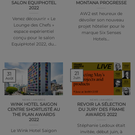
SALON EQUIPHOTEL
MONTANA PROGRESSE
2022
AW2 est heureux de
Venez découvrir « Le
dévoiler son nouveau
Lounge des Chefs »
projet hôtelier pour le
espace expérientiel
marque Six Senses
conçu pour le salon
Hotels…
EquipHotel 2022, du…
21
31
Juin
Août
NEWS | AWARDS
NEWS | AWARDS
WINK HOTEL SAIGON
REVOIR LA SÉLECTION
CENTRE SHORTLISTÉ AU
DU JURY DES FRAME
THE PLAN AWARDS
AWARDS 2022
2022
Stéphanie Ledoux était
Le Wink Hotel Saigon
invitée, début juin, à