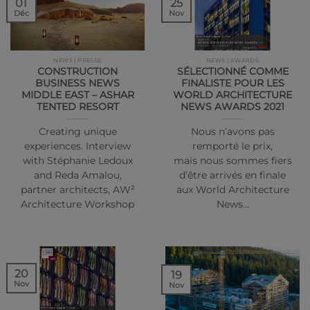
01
25
Déc
Nov
NEWS | PRESSE
NEWS | AWARDS
CONSTRUCTION
SÉLECTIONNÉ COMME
BUSINESS NEWS
FINALISTE POUR LES
MIDDLE EAST – ASHAR
WORLD ARCHITECTURE
TENTED RESORT
NEWS AWARDS 2021
Creating unique
Nous n’avons pas
experiences. Interview
remporté le prix,
with Stéphanie Ledoux
mais nous sommes fiers
and Reda Amalou,
d’être arrivés en finale
partner architects, AW²
aux World Architecture
Architecture Workshop
News…
20
19
Nov
Nov