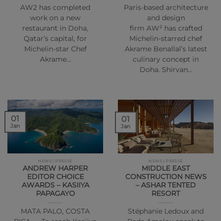
AW2 has completed
Paris-based architecture
work on a new
and design
restaurant in Doha,
firm AW² has crafted
Qatar’s capital, for
Michelin-starred chef
Michelin-star Chef
Akrame Benallal’s latest
Akrame…
culinary concept in
Doha. Shirvan…
01
01
Jan
Jan
NEWS | PRESSE
NEWS | PRESSE
ANDREW HARPER
MIDDLE EAST
EDITOR CHOICE
CONSTRUCTION NEWS
AWARDS – KASIIYA
– ASHAR TENTED
PAPAGAYO
RESORT
MATA PALO, COSTA
Stéphanie Ledoux and