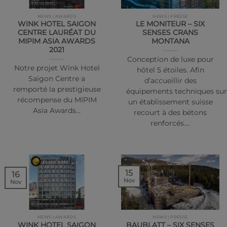
NEWS | AWARDS
NEWS | PRESSE
WINK HOTEL SAIGON
LE MONITEUR – SIX
CENTRE LAURÉAT DU
SENSES CRANS
MIPIM ASIA AWARDS
MONTANA
2021
Conception de luxe pour
Notre projet Wink Hotel
hôtel 5 étoiles. Afin
Saigon Centre a
d’accueillir des
remporté la prestigieuse
équipements techniques su
récompense du MIPIM
un établissement suisse
Asia Awards…
recourt à des bétons
renforcés.…
15
16
Nov
Nov
NEWS | AWARDS
NEWS | PRESSE
WINK HOTEL SAIGON
BAUBLATT – SIX SENSES