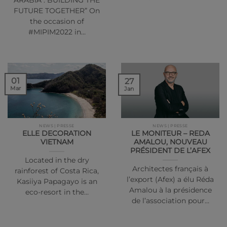
FUTURE TOGETHER” On
the occasion of
#MIPIM2022 in…
01
27
Mar
Jan
NEWS | PRESSE
NEWS | PRESSE
ELLE DECORATION
LE MONITEUR – REDA
VIETNAM
AMALOU, NOUVEAU
PRÉSIDENT DE L’AFEX
Located in the dry
Architectes français à
rainforest of Costa Rica,
l’export (Afex) a élu Réda
Kasiiya Papagayo is an
Amalou à la présidence
eco-resort in the…
de l’association pour…