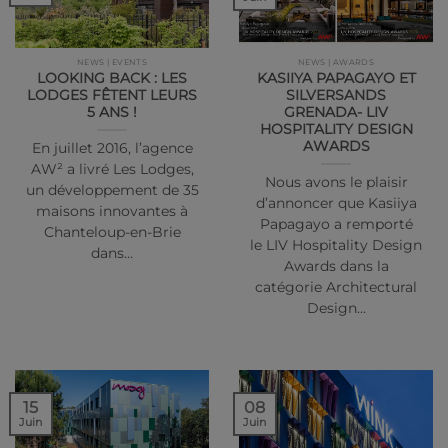
NEWS | EVENTS
NEWS | AWARDS
LOOKING BACK : LES
KASIIYA PAPAGAYO ET
LODGES FÊTENT LEURS
SILVERSANDS
5 ANS !
GRENADA- LIV
HOSPITALITY DESIGN
AWARDS
En juillet 2016, l’agence
AW² a livré Les Lodges,
Nous avons le plaisir
un développement de 35
d’annoncer que Kasiiya
maisons innovantes à
Papagayo a remporté
Chanteloup-en-Brie
le LIV Hospitality Design
dans…
Awards dans la
catégorie Architectural
Design…
15
08
Juin
Juin