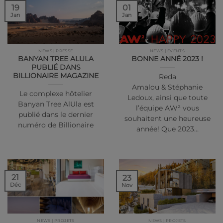
19
01
Jan
Jan
NEWS | PRESSE
NEWS | EVENTS
BANYAN TREE ALULA
BONNE ANNÉ 2023 !
PUBLIÉ DANS
BILLIONAIRE MAGAZINE
Reda
Amalou & Stéphanie
Le complexe hôtelier
Ledoux, ainsi que toute
Banyan Tree AlUla est
l’équipe AW² vous
publié dans le dernier
souhaitent une heureuse
numéro de Billionaire
année! Que 2023…
21
23
Déc
Nov
NEWS | PROJETS
NEWS | PROJETS