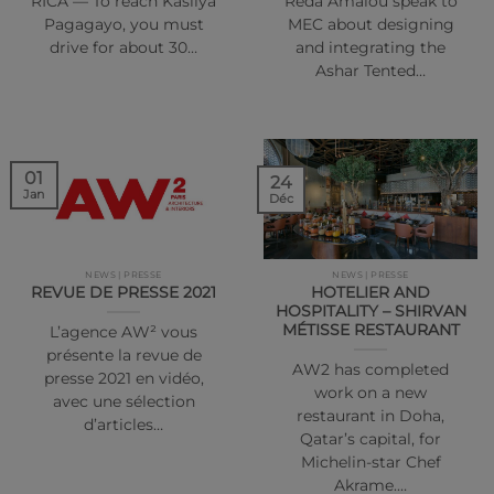
RICA — To reach Kasiiya
Reda Amalou speak to
Pagagayo, you must
MEC about designing
drive for about 30…
and integrating the
Ashar Tented…
01
24
Jan
Déc
NEWS | PRESSE
NEWS | PRESSE
REVUE DE PRESSE 2021
HOTELIER AND
HOSPITALITY – SHIRVAN
MÉTISSE RESTAURANT
L’agence AW² vous
présente la revue de
AW2 has completed
presse 2021 en vidéo,
work on a new
avec une sélection
restaurant in Doha,
d’articles…
Qatar’s capital, for
Michelin-star Chef
Akrame.…