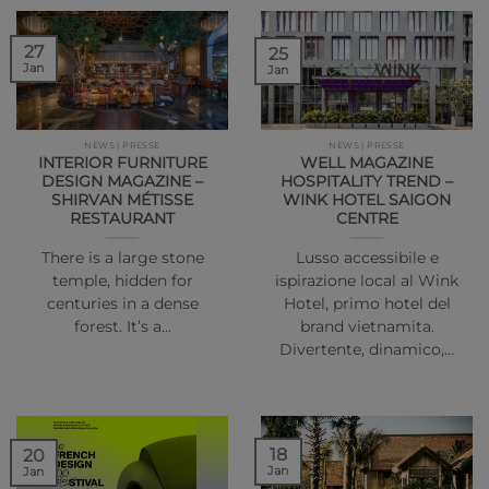
27
25
Jan
Jan
NEWS | PRESSE
NEWS | PRESSE
INTERIOR FURNITURE
WELL MAGAZINE
DESIGN MAGAZINE –
HOSPITALITY TREND –
SHIRVAN MÉTISSE
WINK HOTEL SAIGON
RESTAURANT
CENTRE
There is a large stone
Lusso accessibile e
temple, hidden for
ispirazione local al Wink
centuries in a dense
Hotel, primo hotel del
forest. It’s a…
brand vietnamita.
Divertente, dinamico,…
18
20
Jan
Jan