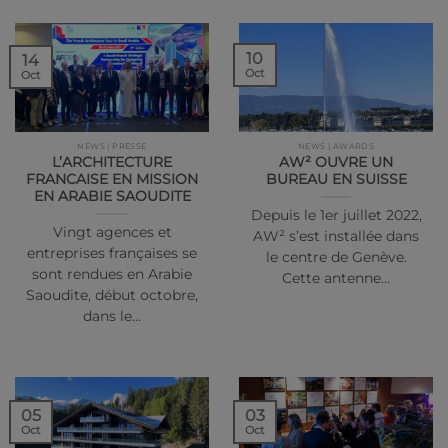
10
14
Oct
Oct
NEWS | PRESSE
NEWS | AWARDS
L’ARCHITECTURE
AW² OUVRE UN
FRANCAISE EN MISSION
BUREAU EN SUISSE
EN ARABIE SAOUDITE
Depuis le 1er juillet 2022,
Vingt agences et
AW² s’est installée dans
entreprises françaises se
le centre de Genève.
sont rendues en Arabie
Cette antenne…
Saoudite, début octobre,
dans le…
05
03
Oct
Oct