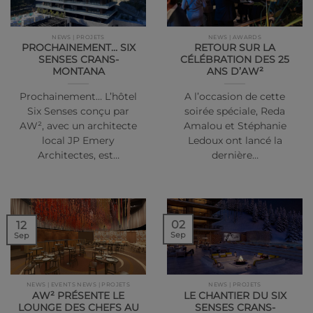
NEWS | PROJETS
NEWS | AWARDS
PROCHAINEMENT… SIX
RETOUR SUR LA
SENSES CRANS-
CÉLÉBRATION DES 25
MONTANA
ANS D’AW²
Prochainement… L’hôtel
A l’occasion de cette
Six Senses conçu par
soirée spéciale, Reda
AW², avec un architecte
Amalou et Stéphanie
local JP Emery
Ledoux ont lancé la
Architectes, est…
dernière…
02
12
Sep
Sep
NEWS | EVENTS NEWS | PROJETS
NEWS | PROJETS
AW² PRÉSENTE LE
LE CHANTIER DU SIX
LOUNGE DES CHEFS AU
SENSES CRANS-