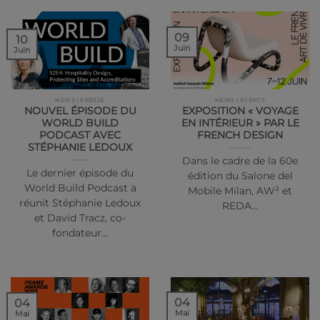
09
10
Juin
Juin
NEWS | PRESSE
NEWS | EVENTS
NOUVEL ÉPISODE DU
EXPOSITION « VOYAGE
WORLD BUILD
EN INTÉRIEUR » PAR LE
PODCAST AVEC
FRENCH DESIGN
STÉPHANIE LEDOUX
Dans le cadre de la 60e
Le dernier épisode du
édition du Salone del
World Build Podcast a
Mobile Milan, AW² et
réunit Stéphanie Ledoux
REDA…
et David Tracz, co-
fondateur…
04
04
Mai
Mai