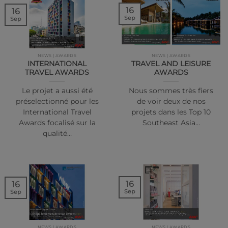
16
16
Sep
Sep
NEWS | AWARDS
NEWS | AWARDS
INTERNATIONAL
TRAVEL AND LEISURE
TRAVEL AWARDS
AWARDS
Le projet a aussi été
Nous sommes très fiers
préselectionné pour les
de voir deux de nos
International Travel
projets dans les Top 10
Awards focalisé sur la
Southeast Asia…
qualité…
16
16
Sep
Sep
NEWS | AWARDS
NEWS | AWARDS