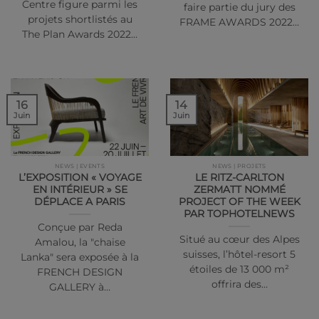
Centre figure parmi les
faire partie du jury des
projets shortlistés au
FRAME AWARDS 2022…
The Plan Awards 2022…
14
16
Juin
Juin
NEWS | EVENTS
NEWS | PROJETS
L’EXPOSITION « VOYAGE
LE RITZ-CARLTON
EN INTÉRIEUR » SE
ZERMATT NOMMÉ
DÉPLACE A PARIS
PROJECT OF THE WEEK
PAR TOPHOTELNEWS
Conçue par Reda
Situé au cœur des Alpes
Amalou, la "chaise
suisses, l’hôtel-resort 5
Lanka" sera exposée à la
étoiles de 13 000 m²
FRENCH DESIGN
offrira des…
GALLERY à…