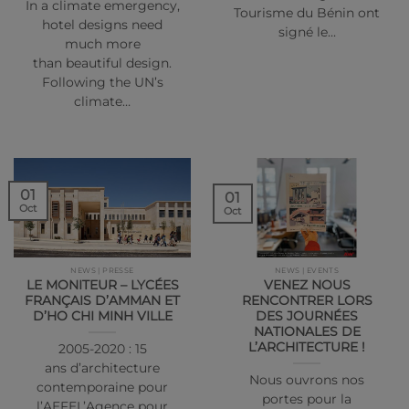
In a climate emergency,
Tourisme du Bénin ont
hotel designs need
signé le…
much more
than beautiful design.
Following the UN’s
climate…
01
01
Oct
Oct
NEWS | PRESSE
NEWS | EVENTS
LE MONITEUR – LYCÉES
VENEZ NOUS
FRANÇAIS D’AMMAN ET
RENCONTRER LORS
D’HO CHI MINH VILLE
DES JOURNÉES
NATIONALES DE
L’ARCHITECTURE !
2005-2020 : 15
ans d’architecture
Nous ouvrons nos
contemporaine pour
portes pour la
l’AEFEL’Agence pour