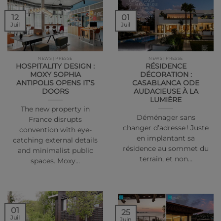
01
12
Juil
Juil
NEWS | PRESSE
NEWS | PRESSE
HOSPITALITY DESIGN :
RÉSIDENCE
MOXY SOPHIA
DÉCORATION :
ANTIPOLIS OPENS IT’S
CASABLANCA ODE
DOORS
AUDACIEUSE À LA
LUMIÈRE
The new property in
Déménager sans
France disrupts
changer d’adresse ! Juste
convention with eye-
en implantant sa
catching external details
résidence au sommet du
and minimalist public
terrain, et non…
spaces. Moxy…
01
25
Juil
Juin