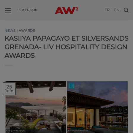
Passer
FR
EN
au
FILM FUSION
contenu
NEWS | AWARDS
KASIIYA PAPAGAYO ET SILVERSANDS
GRENADA- LIV HOSPITALITY DESIGN
AWARDS
25
Juin