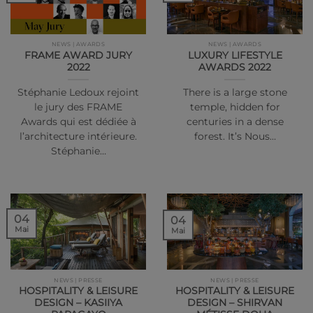
NEWS | AWARDS
NEWS | AWARDS
FRAME AWARD JURY
LUXURY LIFESTYLE
2022
AWARDS 2022
Stéphanie Ledoux rejoint
There is a large stone
le jury des FRAME
temple, hidden for
Awards qui est dédiée à
centuries in a dense
l’architecture intérieure.
forest. It’s Nous…
Stéphanie…
04
04
Mai
Mai
NEWS | PRESSE
NEWS | PRESSE
HOSPITALITY & LEISURE
HOSPITALITY & LEISURE
DESIGN – KASIIYA
DESIGN – SHIRVAN