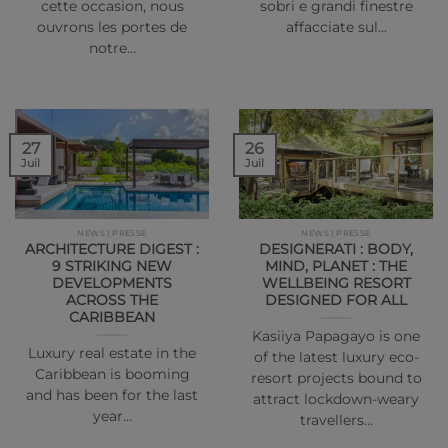
cette occasion, nous
sobri e grandi finestre
ouvrons les portes de
affacciate sul…
notre…
27
26
Juil
Juil
NEWS | PRESSE
NEWS | PRESSE
ARCHITECTURE DIGEST :
DESIGNERATI : BODY,
9 STRIKING NEW
MIND, PLANET : THE
DEVELOPMENTS
WELLBEING RESORT
ACROSS THE
DESIGNED FOR ALL
CARIBBEAN
Kasiiya Papagayo is one
Luxury real estate in the
of the latest luxury eco-
Caribbean is booming
resort projects bound to
and has been for the last
attract lockdown-weary
year…
travellers…