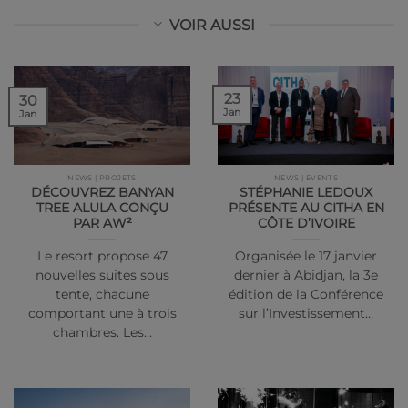
VOIR AUSSI
23
30
Jan
Jan
NEWS | PROJETS
NEWS | EVENTS
DÉCOUVREZ BANYAN
STÉPHANIE LEDOUX
TREE ALULA CONÇU
PRÉSENTE AU CITHA EN
PAR AW²
CÔTE D’IVOIRE
Le resort propose 47
Organisée le 17 janvier
nouvelles suites sous
dernier à Abidjan, la 3e
tente, chacune
édition de la Conférence
comportant une à trois
sur l’Investissement…
chambres. Les…