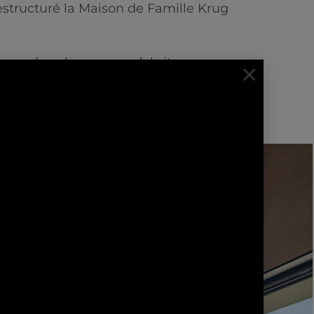
structuré la Maison de Famille Krug
s ou de cabane pour s’abriter, se
×
oints de repères visuels qui ponctuent