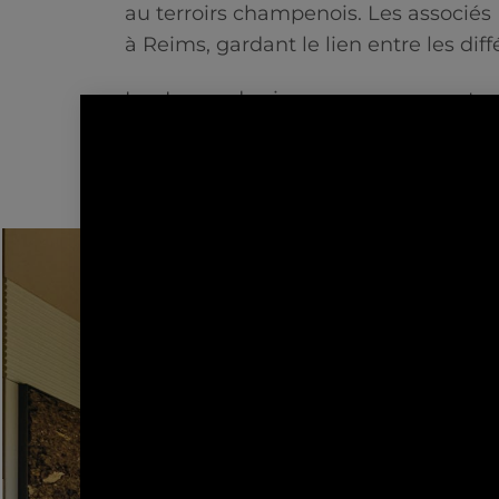
au terroirs champenois. Les associés
à Reims, gardant le lien entre les d
Les Loges de vignerons – ces construc
nourrir et se reposer lors du travail 
le paysage et témoignent de l’histoi