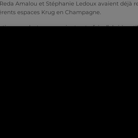
 Reda Amalou et Stéphanie Ledoux avaient déjà re
ifférents espaces Krug en Champagne.
tions modestes – servaient autrefois d’abri à outil
dans les vignes. Elles sont toujours de véritables p
re du vignoble champenois.