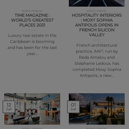
NEWS | PRESSE
NEWS | PRESSE
TIME MAGAZINE :
HOSPITALITY INTERIORS
WORLD’S GREATEST
: MOXY SOPHIA
PLACES 2021
ANTIPOLIS OPENS IN
FRENCH SILICON
VALLEY
Luxury real estate in the
Caribbean is booming
French architectural
and has been for the last
practice, AW², run by
year…
Reda Amalou and
Stéphanie Ledoux, has
completed Moxy Sophia
Antipolis, a new…
01
12
Juil
Juil
NEWS | PRESSE
NEWS | PRESSE