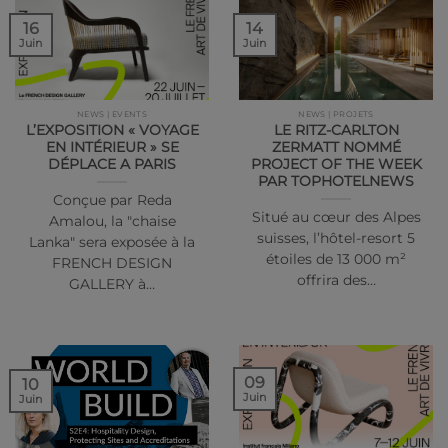
14
16
Juin
Juin
NEWS | EVENTS
NEWS | PROJETS
L’EXPOSITION « VOYAGE
LE RITZ-CARLTON
EN INTÉRIEUR » SE
ZERMATT NOMMÉ
DÉPLACE A PARIS
PROJECT OF THE WEEK
PAR TOPHOTELNEWS
Conçue par Reda
Situé au cœur des Alpes
Amalou, la "chaise
suisses, l’hôtel-resort 5
Lanka" sera exposée à la
étoiles de 13 000 m²
FRENCH DESIGN
offrira des…
GALLERY à…
09
10
Juin
Juin