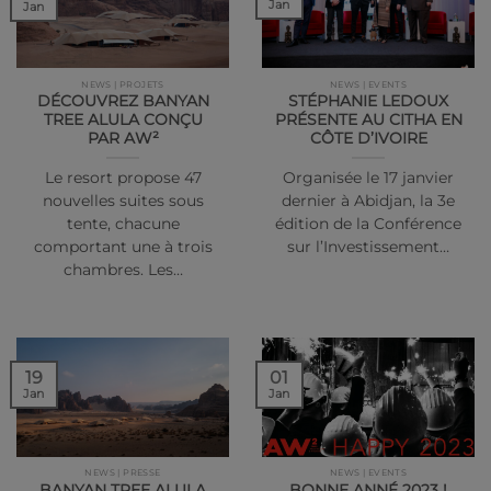
Jan
Jan
NEWS | PROJETS
NEWS | EVENTS
DÉCOUVREZ BANYAN
STÉPHANIE LEDOUX
TREE ALULA CONÇU
PRÉSENTE AU CITHA EN
PAR AW²
CÔTE D’IVOIRE
Le resort propose 47
Organisée le 17 janvier
nouvelles suites sous
dernier à Abidjan, la 3e
tente, chacune
édition de la Conférence
comportant une à trois
sur l’Investissement…
chambres. Les…
19
01
Jan
Jan
NEWS | PRESSE
NEWS | EVENTS
BANYAN TREE ALULA
BONNE ANNÉ 2023 !