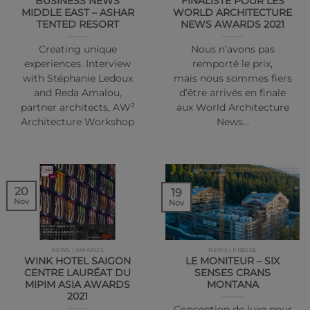
BUSINESS NEWS
FINALISTE POUR LES
MIDDLE EAST – ASHAR
WORLD ARCHITECTURE
TENTED RESORT
NEWS AWARDS 2021
Creating unique
Nous n’avons pas
experiences. Interview
remporté le prix,
with Stéphanie Ledoux
mais nous sommes fiers
and Reda Amalou,
d’être arrivés en finale
partner architects, AW²
aux World Architecture
Architecture Workshop
News…
20
19
Nov
Nov
NEWS | AWARDS
NEWS | PRESSE
WINK HOTEL SAIGON
LE MONITEUR – SIX
CENTRE LAURÉAT DU
SENSES CRANS
MIPIM ASIA AWARDS
MONTANA
2021
Conception de luxe pour