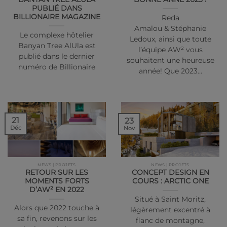
PUBLIÉ DANS
BILLIONAIRE MAGAZINE
Reda
Amalou & Stéphanie
Le complexe hôtelier
Ledoux, ainsi que toute
Banyan Tree AlUla est
l’équipe AW² vous
publié dans le dernier
souhaitent une heureuse
numéro de Billionaire
année! Que 2023…
21
23
Déc
Nov
NEWS | PROJETS
NEWS | PROJETS
RETOUR SUR LES
CONCEPT DESIGN EN
MOMENTS FORTS
COURS : ARCTIC ONE
D’AW² EN 2022
Situé à Saint Moritz,
Alors que 2022 touche à
légèrement excentré à
sa fin, revenons sur les
flanc de montagne,