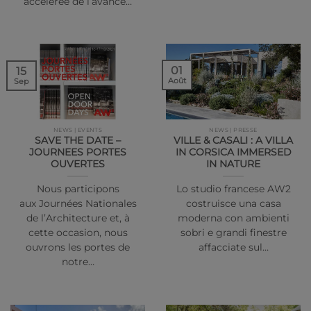
accélérée de l’avancé…
01
15
Août
Sep
NEWS | EVENTS
NEWS | PRESSE
SAVE THE DATE –
VILLE & CASALI : A VILLA
JOURNEES PORTES
IN CORSICA IMMERSED
OUVERTES
IN NATURE
Nous participons
Lo studio francese AW2
aux Journées Nationales
costruisce una casa
de l’Architecture et, à
moderna con ambienti
cette occasion, nous
sobri e grandi finestre
ouvrons les portes de
affacciate sul…
notre…