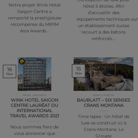
Notre projet Wink Hotel
hôtel 5 étoiles. Afin
Saigon Centre a
d’accueillir des
remporté la prestigieuse
équipements techniques su
récompense du MIPIM
un établissement suisse
Asia Awards…
recourt à des bétons
renforcés.…
15
16
Nov
Nov
NEWS | AWARDS
NEWS | PRESSE
WINK HOTEL SAIGON
BAUBLATT – SIX SENSES
CENTRE LAURÉAT DU
CRANS MONTANA
INTERNATIONAL
TRAVEL AWARDS 2021
Time lapse : Un hôtel de
luxe se construit ici à
Nous sommes fiers de
Crans-Montana. Le
vous annoncer que
Groupe