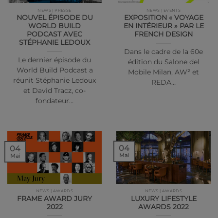
NEWS | PRESSE
NEWS | EVENTS
NOUVEL ÉPISODE DU
EXPOSITION « VOYAGE
WORLD BUILD
EN INTÉRIEUR » PAR LE
PODCAST AVEC
FRENCH DESIGN
STÉPHANIE LEDOUX
Dans le cadre de la 60e
Le dernier épisode du
édition du Salone del
World Build Podcast a
Mobile Milan, AW² et
réunit Stéphanie Ledoux
REDA…
et David Tracz, co-
fondateur…
04
04
Mai
Mai
NEWS | AWARDS
NEWS | AWARDS
FRAME AWARD JURY
LUXURY LIFESTYLE
2022
AWARDS 2022