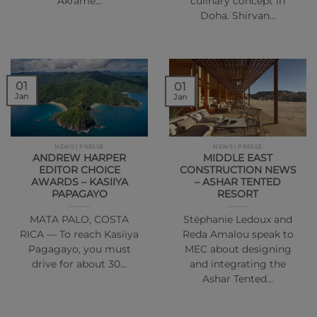
Akrame…
culinary concept in
Doha. Shirvan…
01
01
Jan
Jan
NEWS | PRESSE
NEWS | PRESSE
ANDREW HARPER
MIDDLE EAST
EDITOR CHOICE
CONSTRUCTION NEWS
AWARDS – KASIIYA
– ASHAR TENTED
PAPAGAYO
RESORT
MATA PALO, COSTA
Stéphanie Ledoux and
RICA — To reach Kasiiya
Reda Amalou speak to
Pagagayo, you must
MEC about designing
drive for about 30…
and integrating the
Ashar Tented…