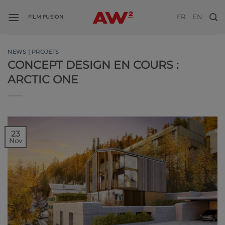
Passer
FR
EN
au
FILM FUSION
contenu
NEWS | PROJETS
CONCEPT DESIGN EN COURS :
ARCTIC ONE
23
Nov