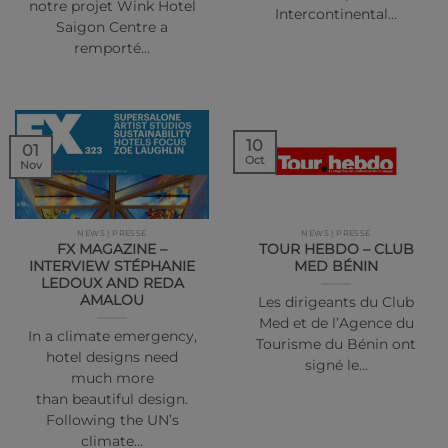
notre projet Wink Hotel
Intercontinental…
Saigon Centre a
remporté…
10
01
Oct
Nov
NEWS | PRESSE
NEWS | PRESSE
FX MAGAZINE –
TOUR HEBDO – CLUB
INTERVIEW STÉPHANIE
MED BÉNIN
LEDOUX AND REDA
AMALOU
Les dirigeants du Club
Med et de l’Agence du
In a climate emergency,
Tourisme du Bénin ont
hotel designs need
signé le…
much more
than beautiful design.
Following the UN’s
climate…