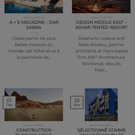
NEWS | PRESSE
NEWS | PRESSE
A + E MAGAZINE – DAR
DESIGN MIDDLE EAST –
SABRA
ASHAR TENTED RESORT
Classé parmi les plus
Stéphanie Ledoux and
belles maisons du
Reda Amalou, partner
monde, cet hôtel situé à
architects at Paris-based
la palmeraie de…
firm AW² Architecture
Workshop, discuss
their…
01
25
Déc
Nov
NEWS | PRESSE
NEWS | AWARDS
CONSTRUCTION
SÉLECTIONNÉ COMME