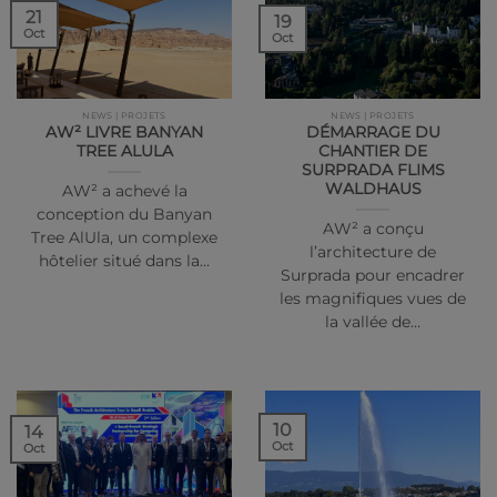
21
19
Oct
Oct
NEWS | PROJETS
NEWS | PROJETS
AW² LIVRE BANYAN
DÉMARRAGE DU
TREE ALULA
CHANTIER DE
SURPRADA FLIMS
WALDHAUS
AW² a achevé la
conception du Banyan
AW² a conçu
Tree AlUla, un complexe
l’architecture de
hôtelier situé dans la…
Surprada pour encadrer
les magnifiques vues de
la vallée de…
10
14
Oct
Oct