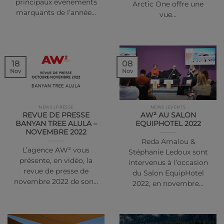
principaux événements
Arctic One offre une
marquants de l’année…
vue…
18
08
Nov
Nov
NEWS | PRESSE
NEWS | EVENTS
REVUE DE PRESSE
AW² AU SALON
BANYAN TREE ALULA –
EQUIPHOTEL 2022
NOVEMBRE 2022
Reda Amalou &
L’agence AW² vous
Stéphanie Ledoux sont
présente, en vidéo, la
intervenus à l’occasion
revue de presse de
du Salon EquipHotel
novembre 2022 de son…
2022, en novembre…