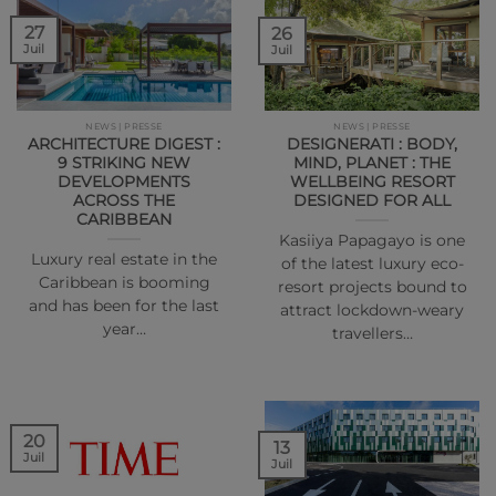
27
26
Juil
Juil
NEWS | PRESSE
NEWS | PRESSE
ARCHITECTURE DIGEST :
DESIGNERATI : BODY,
9 STRIKING NEW
MIND, PLANET : THE
DEVELOPMENTS
WELLBEING RESORT
ACROSS THE
DESIGNED FOR ALL
CARIBBEAN
Kasiiya Papagayo is one
Luxury real estate in the
of the latest luxury eco-
Caribbean is booming
resort projects bound to
and has been for the last
attract lockdown-weary
year…
travellers…
20
13
Juil
Juil