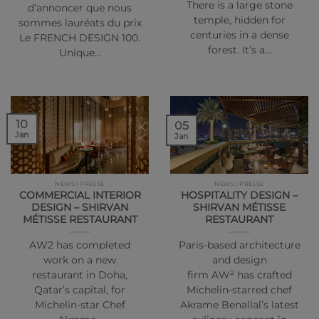
There is a large stone
d’annoncer que nous
temple, hidden for
sommes lauréats du prix
centuries in a dense
Le FRENCH DESIGN 100.
forest. It’s a…
Unique…
10
05
Jan
Jan
NEWS | PRESSE
NEWS | PRESSE
COMMERCIAL INTERIOR
HOSPITALITY DESIGN –
DESIGN – SHIRVAN
SHIRVAN MÉTISSE
MÉTISSE RESTAURANT
RESTAURANT
AW2 has completed
Paris-based architecture
work on a new
and design
restaurant in Doha,
firm AW² has crafted
Qatar’s capital, for
Michelin-starred chef
Michelin-star Chef
Akrame Benallal’s latest