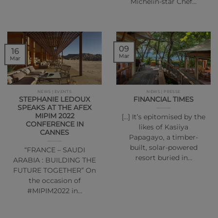
Michelin-star Chef…
09
16
Mar
Mar
NEWS | EVENTS
NEWS | PRESSE
STEPHANIE LEDOUX
FINANCIAL TIMES
SPEAKS AT THE AFEX
MIPIM 2022
[…] It’s epitomised by the
CONFERENCE IN
likes of Kasiiya
CANNES
Papagayo, a timber-
built, solar-powered
“FRANCE – SAUDI
resort buried in…
ARABIA : BUILDING THE
FUTURE TOGETHER” On
the occasion of
#MIPIM2022 in…