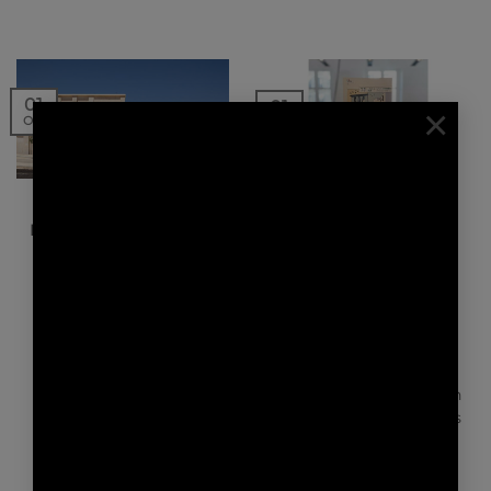
01
01
×
Oct
Oct
NEWS | PRESSE
NEWS | EVENTS
LE MONITEUR – LYCÉES
VENEZ NOUS
FRANÇAIS D’AMMAN ET
RENCONTRER LORS
D’HO CHI MINH VILLE
DES JOURNÉES
NATIONALES DE
L’ARCHITECTURE !
2005-2020 : 15
ans d’architecture
Nous ouvrons nos
contemporaine pour
portes pour la
l’AEFEL’Agence pour
quatrième année
l’enseignement français
consécutive à l’occasion
à l’étranger (AEFE)
des Journées Nationales
célèbre ses plus…
de l’Architecture.
Nous vous…