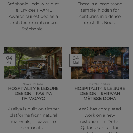
Stéphanie Ledoux rejoint
There is a large stone
le jury des FRAME
temple, hidden for
Awards qui est dédiée à
centuries in a dense
l’architecture intérieure.
forest. It’s Nous…
Stéphanie…
04
04
Mai
Mai
NEWS | PRESSE
NEWS | PRESSE
HOSPITALITY & LEISURE
HOSPITALITY & LEISURE
DESIGN – KASIIYA
DESIGN – SHIRVAN
PAPAGAYO
MÉTISSE DOHA
Kasiiya is built on timber
AW2 has completed
platforms from natural
work on a new
materials, it leaves no
restaurant in Doha,
scar on its…
Qatar’s capital, for