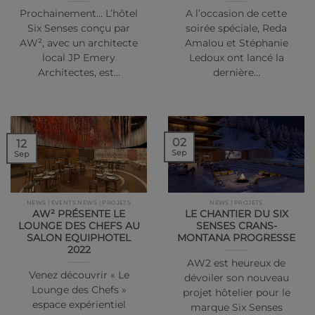
Prochainement… L’hôtel
A l’occasion de cette
Six Senses conçu par
soirée spéciale, Reda
AW², avec un architecte
Amalou et Stéphanie
local JP Emery
Ledoux ont lancé la
Architectes, est…
dernière…
02
12
Sep
Sep
NEWS | EVENTS NEWS | PROJETS
NEWS | PROJETS
AW² PRÉSENTE LE
LE CHANTIER DU SIX
LOUNGE DES CHEFS AU
SENSES CRANS-
SALON EQUIPHOTEL
MONTANA PROGRESSE
2022
AW2 est heureux de
Venez découvrir « Le
dévoiler son nouveau
Lounge des Chefs »
projet hôtelier pour le
espace expérientiel
marque Six Senses