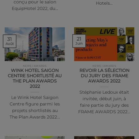
conçu pour le salon
Hotels…
EquipHotel 2022, du…
21
31
Juin
Août
NEWS | AWARDS
NEWS | AWARDS
WINK HOTEL SAIGON
REVOIR LA SÉLECTION
CENTRE SHORTLISTÉ AU
DU JURY DES FRAME
THE PLAN AWARDS
AWARDS 2022
2022
Stéphanie Ledoux était
Le Wink Hotel Saigon
invitée, début juin, à
Centre figure parmi les
faire partie du jury des
projets shortlistés au
FRAME AWARDS 2022…
The Plan Awards 2022…