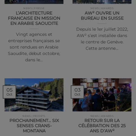
NEWS | PRESSE
NEWS | AWARDS
L’ARCHITECTURE
AW² OUVRE UN
FRANCAISE EN MISSION
BUREAU EN SUISSE
EN ARABIE SAOUDITE
Depuis le 1er juillet 2022,
Vingt agences et
AW² s’est installée dans
entreprises françaises se
le centre de Genève.
sont rendues en Arabie
Cette antenne…
Saoudite, début octobre,
dans le…
05
03
Oct
Oct
NEWS | PROJETS
NEWS | AWARDS
PROCHAINEMENT… SIX
RETOUR SUR LA
SENSES CRANS-
CÉLÉBRATION DES 25
MONTANA
ANS D’AW²