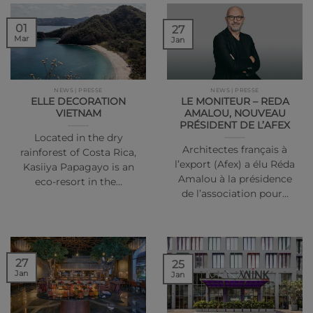
01
27
Mar
Jan
NEWS | PRESSE
NEWS | PRESSE
ELLE DECORATION
LE MONITEUR – REDA
VIETNAM
AMALOU, NOUVEAU
PRÉSIDENT DE L’AFEX
Located in the dry
Architectes français à
rainforest of Costa Rica,
l’export (Afex) a élu Réda
Kasiiya Papagayo is an
Amalou à la présidence
eco-resort in the…
de l’association pour…
27
25
Jan
Jan