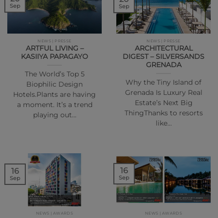
Sep
Sep
NEWS | PRESSE
NEWS | PRESSE
ARTFUL LIVING –
ARCHITECTURAL
KASIIYA PAPAGAYO
DIGEST – SILVERSANDS
GRENADA
The World’s Top 5
Why the Tiny Island of
Biophilic Design
Grenada Is Luxury Real
Hotels.Plants are having
Estate’s Next Big
a moment. It’s a trend
ThingThanks to resorts
playing out…
like…
16
16
Sep
Sep
NEWS | AWARDS
NEWS | AWARDS