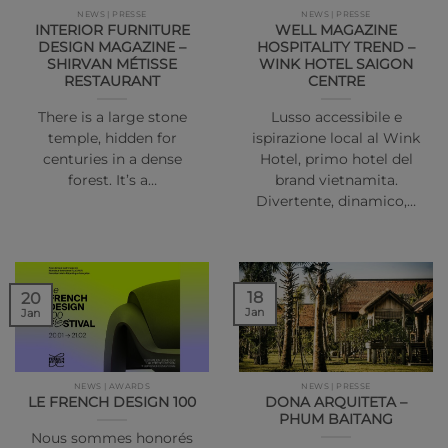
NEWS | PRESSE
NEWS | PRESSE
INTERIOR FURNITURE
WELL MAGAZINE
DESIGN MAGAZINE –
HOSPITALITY TREND –
SHIRVAN MÉTISSE
WINK HOTEL SAIGON
RESTAURANT
CENTRE
There is a large stone
Lusso accessibile e
temple, hidden for
ispirazione local al Wink
centuries in a dense
Hotel, primo hotel del
forest. It’s a…
brand vietnamita.
Divertente, dinamico,…
18
20
Jan
Jan
NEWS | AWARDS
NEWS | PRESSE
LE FRENCH DESIGN 100
DONA ARQUITETA –
PHUM BAITANG
Nous sommes honorés