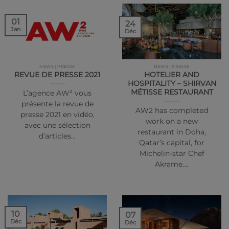
01
24
Jan
Déc
NEWS | PRESSE
NEWS | PRESSE
REVUE DE PRESSE 2021
HOTELIER AND
HOSPITALITY – SHIRVAN
MÉTISSE RESTAURANT
L’agence AW² vous
présente la revue de
AW2 has completed
presse 2021 en vidéo,
work on a new
avec une sélection
restaurant in Doha,
d’articles…
Qatar’s capital, for
Michelin-star Chef
Akrame.…
10
07
Déc
Déc