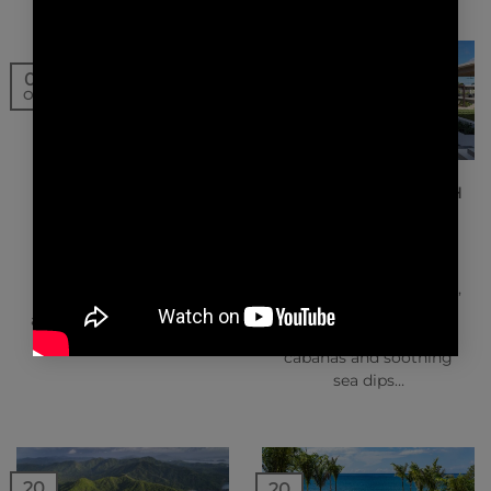
01
30
Oct
Sep
NEWS | EVENTS
NEWS | PRESSE
L’ARCHITECTURE POUR
BRITISH AIRWAYS HIGH
AW² C’EST …
LIFE MAGAZINE –
SILVERSANDS
GRENADA
Chez AW², nous avons
réfléchi à la façon dont
The Caribbean is calling,
nous nous définissions
but between the palm-
aujourd’hui, à l’aube de…
frond beaches, cool
cabanas and soothing
sea dips…
20
20