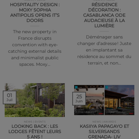
HOSPITALITY DESIGN :
RÉSIDENCE
MOXY SOPHIA
DÉCORATION :
ANTIPOLIS OPENS IT’S
CASABLANCA ODE
DOORS
AUDACIEUSE À LA
LUMIÈRE
The new property in
Déménager sans
France disrupts
changer d’adresse ! Juste
convention with eye-
en implantant sa
catching external details
résidence au sommet du
and minimalist public
terrain, et non…
spaces. Moxy…
01
25
Juil
Juin
NEWS | EVENTS
NEWS | AWARDS
LOOKING BACK : LES
KASIIYA PAPAGAYO ET
LODGES FÊTENT LEURS
SILVERSANDS
5 ANS !
GRENADA- LIV