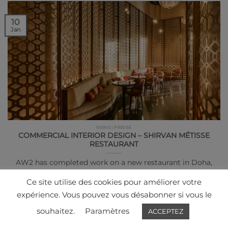
10
Jan
NEWS | PRESSE
COMMERCIAL INTERIOR DESIGN – SHIRVAN MÉTISSE
RESTAURANT
AW2 has completed work on a new restaurant in Doha,
Qatar’s capital, for Michelin-star Chef Akrame…
Ce site utilise des cookies pour améliorer votre
expérience. Vous pouvez vous désabonner si vous le
souhaitez.
Paramètres
ACCEPTEZ
05