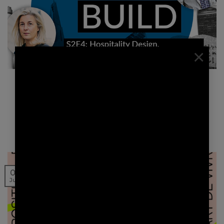
×
NEWS | PRESSE
NOUVEL ÉPISODE DU WORLD BUILD PODCAST AVEC
STÉPHANIE LEDOUX
Le dernier épisode du World Build Podcast a réunit
Stéphanie Ledoux et David Tracz, co-fondateur…
09
Juin