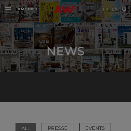
Passer
FR
EN
FILM FUSION
au
contenu
NEWS
PRESSE
EVENTS
ALL