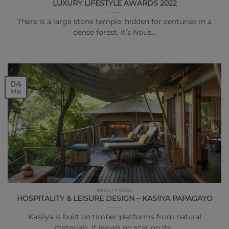
LUXURY LIFESTYLE AWARDS 2022
There is a large stone temple, hidden for centuries in a
dense forest. It’s Nous…
04
Mai
NEWS | PRESSE
HOSPITALITY & LEISURE DESIGN – KASIIYA PAPAGAYO
Kasiiya is built on timber platforms from natural
materials, it leaves no scar on its…