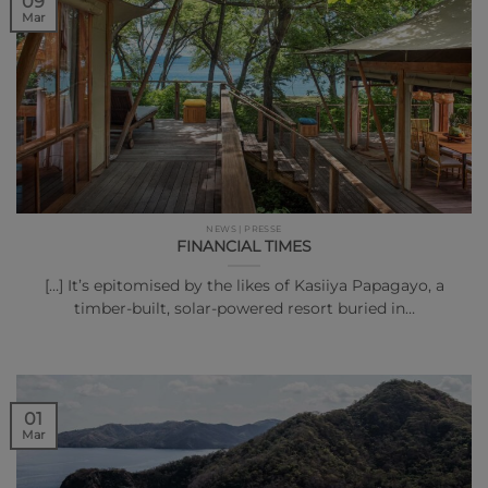
09
Mar
NEWS | PRESSE
FINANCIAL TIMES
[…] It’s epitomised by the likes of Kasiiya Papagayo, a
timber-built, solar-powered resort buried in…
01
Mar