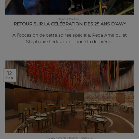
NEWS | AWARDS
RETOUR SUR LA CÉLÉBRATION DES 25 ANS D’AW²
A l’occasion de cette soirée spéciale, Reda Amalou et
Stéphanie Ledoux ont lancé la dernière…
12
Sep
NEWS | EVENTS NEWS | PROJETS