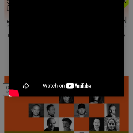
NEWS | EVENTS
EXPOSITION « VOYAGE EN INTÉRIEUR » PAR LE FRENCH
DESIGN
Dans le cadre de la 60e édition du Salone del Mobile
Milan, AW² et REDA…
04
Mai