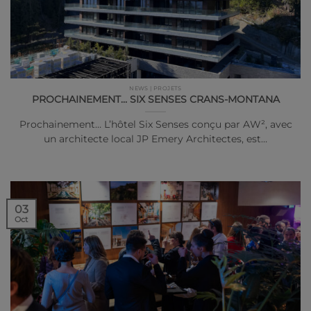
NEWS | PROJETS
PROCHAINEMENT… SIX SENSES CRANS-MONTANA
Prochainement… L’hôtel Six Senses conçu par AW², avec
un architecte local JP Emery Architectes, est…
03
Oct