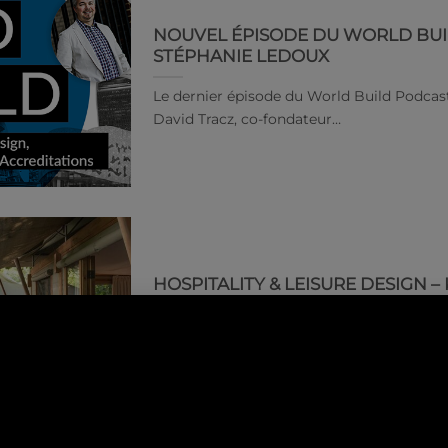
NOUVEL ÉPISODE DU WORLD BUI
STÉPHANIE LEDOUX
Le dernier épisode du World Build Podcast
David Tracz, co-fondateur…
HOSPITALITY & LEISURE DESIGN –
Kasiiya is built on timber platforms from n
scar on its…