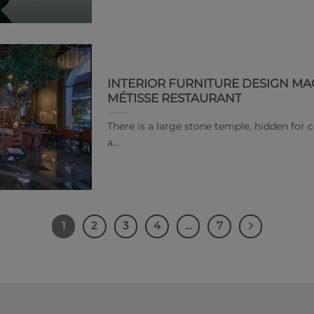
INTERIOR FURNITURE DESIGN MA
MÉTISSE RESTAURANT
There is a large stone temple, hidden for ce
a…
1
2
3
4
…
7