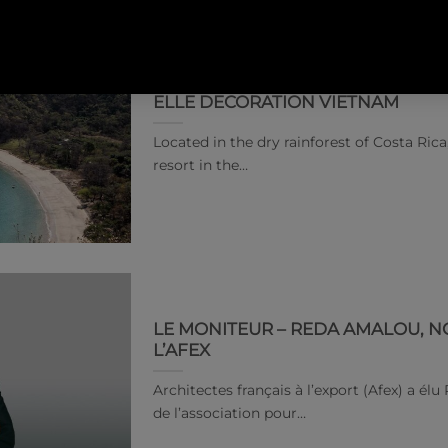
ELLE DECORATION VIETNAM
Located in the dry rainforest of Costa Rica
resort in the…
LE MONITEUR – REDA AMALOU, 
L’AFEX
Architectes français à l’export (Afex) a él
de l’association pour…