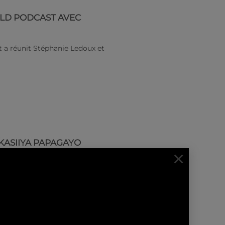
LD PODCAST AVEC
 a réunit Stéphanie Ledoux et
 KASIIYA PAPAGAYO
×
atural materials, it leaves no